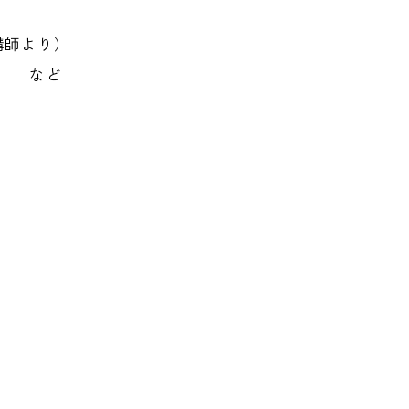
講師より）
交流 など